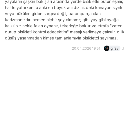
yayaların şaşkın bakışları arasında yerde bisikletle bütünleşmiş
halde yatarken, o anki en büyük acı dizinizdeki kanayan sıyrık
veya bükülen gidon sargısı değil, paramparça olan
karizmanızdır. hemen hiçbir şey olmamış gibi yay gibi ayağa
kalkılıp zincirle falan oynanır, tekerleğe bakılır ve etrafa "zaten
durup bisikleti kontrol edecektim" mesajı verilmeye çalışılır. o ilk
düşüş yaşanmadan kimse tam anlamıyla bisikletçi sayılmaz.
20.04.2026 19:51
giray