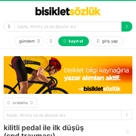
gündem
kayıt ol
giriş yap
sıralama
kilitli pedal ile ilk düşüş
(spd travması)