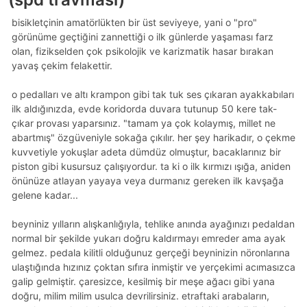
bisikletçinin amatörlükten bir üst seviyeye, yani o "pro"
görünüme geçtiğini zannettiği o ilk günlerde yaşaması farz
olan, fizikselden çok psikolojik ve karizmatik hasar bırakan
yavaş çekim felakettir.
o pedalları ve altı krampon gibi tak tuk ses çıkaran ayakkabıları
ilk aldığınızda, evde koridorda duvara tutunup 50 kere tak-
çıkar provası yaparsınız. "tamam ya çok kolaymış, millet ne
abartmış" özgüveniyle sokağa çıkılır. her şey harikadır, o çekme
kuvvetiyle yokuşlar adeta dümdüz olmuştur, bacaklarınız bir
piston gibi kusursuz çalışıyordur. ta ki o ilk kırmızı ışığa, aniden
önünüze atlayan yayaya veya durmanız gereken ilk kavşağa
gelene kadar...
beyniniz yılların alışkanlığıyla, tehlike anında ayağınızı pedaldan
normal bir şekilde yukarı doğru kaldırmayı emreder ama ayak
gelmez. pedala kilitli olduğunuz gerçeği beyninizin nöronlarına
ulaştığında hızınız çoktan sıfıra inmiştir ve yerçekimi acımasızca
galip gelmiştir. çaresizce, kesilmiş bir meşe ağacı gibi yana
doğru, milim milim usulca devrilirsiniz. etraftaki arabaların,