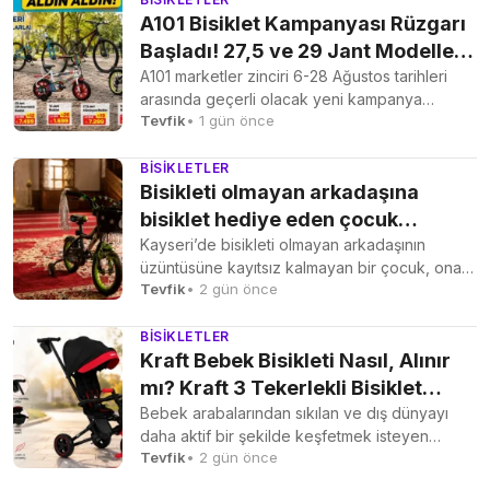
A101 Bisiklet Kampanyası Rüzgarı
Başladı! 27,5 ve 29 Jant Modeller
Uygun Fiyata Raflarda
A101 marketler zinciri 6-28 Ağustos tarihleri
arasında geçerli olacak yeni kampanya
Tevfik
• 1 gün önce
dönemini başlattı. Bisikletlerden bahçe...
BISIKLETLER
Bisikleti olmayan arkadaşına
bisiklet hediye eden çocuk
duygulandırdı
Kayseri’de bisikleti olmayan arkadaşının
üzüntüsüne kayıtsız kalmayan bir çocuk, ona
Tevfik
• 2 gün önce
bisiklet hediye ederek örnek bir...
BISIKLETLER
Kraft Bebek Bisikleti Nasıl, Alınır
mı? Kraft 3 Tekerlekli Bisiklet
Özellikleri, Fiyatları ve Detaylı
Bebek arabalarından sıkılan ve dış dünyayı
daha aktif bir şekilde keşfetmek isteyen
İncelemesi
Tevfik
• 2 gün önce
minikler için ebeveynlerin...