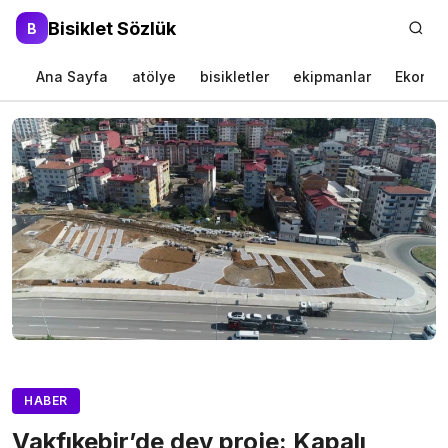
Bisiklet Sözlük
B
Ana Sayfa
atölye
bisikletler
ekipmanlar
Ekonom
HABER
Vakfıkebir’de dev proje: Kapalı