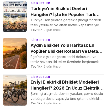
BISIKLETLER
Türkiye’nin Bisiklet Devleri
Hangileri? İşte En Popüler Türk
Bisiklet Markaları ve Dev Bisiklet
Türkiye, son yıllarda gerçekleştirdiği modern
tesis yatırımları ve artan üretim kapasitesiyle
Fabrikaları
Tevfik
• 2 gün önce
Avrupa’nın en önemli bisiklet...
BISIKLETLER
Aydın Bisiklet Yolu Haritası: En
Popüler Bisiklet Rotaları ve Detaylı
Yol Haritası Rehberi
Ege’nin eşsiz doğasını, tarihi dokusunu ve
temiz havasını iki teker üzerinde keşfetmek
Tevfik
• 2 gün önce
isteyen sporseverler için...
BISIKLETLER
En İyi Elektrikli Bisiklet Modelleri
Hangileri? 2026 En Ucuz Elektrikli
Bisiklet Fiyatları Ne Kadar?
Şehir içi ulaşımda devrim yaratan, çevre dostu
ve bütçe dostu yapısıyla öne çıkan elektrikli
Tevfik
• 2 gün önce
bisiklet...