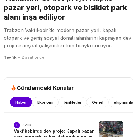
pazar yeri, otopark ve bisiklet park
alanı inşa ediliyor
Trabzon Vakfıkebir’de modern pazar yeri, kapalı
otopark ve geniş sosyal donatı alanlarını kapsayan dev
projenin inşaat çalışmaları tüm hızıyla sürüyor.
Tevfik
• 2 saat önce
Gündemdeki Konular
Haber
Ekonomi
bisikletler
Genel
ekipmanlar
Tevfik
T
Vakfıkebir’de dev proje: Kapalı pazar
yeri, otopark ve bisiklet park alanı inşa