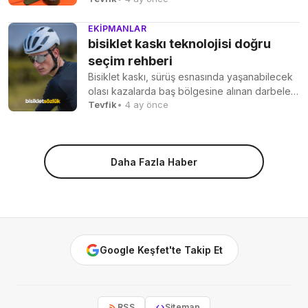
EKIPMANLAR
bisiklet kaskı teknolojisi doğru
seçim rehberi
Bisiklet kaskı, sürüş esnasında yaşanabilecek
olası kazalarda baş bölgesine alınan darbeleri
Tevfik
• 4 ay önce
emerek kafatası ve beyin...
Daha Fazla Haber
Google Keşfet'te Takip Et
RSS
Sitemap