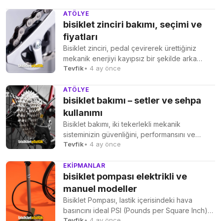
ATÖLYE
bisiklet zinciri bakımı, seçimi ve
fiyatları
Bisiklet zinciri, pedal çevirerek ürettiğiniz
mekanik enerjiyi kayıpsız bir şekilde arka
Tevfik
• 4 ay önce
tekerleğe ileterek ilerlemenizi sağlayan...
ATÖLYE
bisiklet bakımı – setler ve sehpa
kullanımı
Bisiklet bakımı, iki tekerlekli mekanik
sisteminizin güvenliğini, performansını ve
Tevfik
• 4 ay önce
parça ömrünü maksimize etmek için
periyodik...
EKIPMANLAR
bisiklet pompası elektrikli ve
manuel modeller
Bisiklet Pompası, lastik içerisindeki hava
basıncını ideal PSI (Pounds per Square Inch)
Tevfik
• 4 ay önce
veya Bar seviyesine...