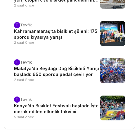
ediliyor
2 saat önce
Tevfik
T
Kahramanmaraş’ta bisiklet şöleni: 175
sporcu kıyasıya yarıştı
2 saat önce
Tevfik
T
Malatya’da Beydağı Dağ Bisikleti Yarışı
başladı: 650 sporcu pedal çeviriyor
2 saat önce
Tevfik
T
Konya’da Bisiklet Festivali başladı: İşte
merak edilen etkinlik takvimi
5 saat önce