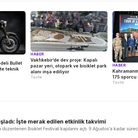
HABER
Vakfıkebir’de dev proje: Kapalı
deli Bullet
HABER
pazar yeri, otopark ve bisiklet park
te teknik
Kahramanmar
alanı inşa ediliyor
175 sporcu 
Tevfik
Tevfik
şladı: İşte merak edilen etkinlik takvimi
üzenlenen Bisiklet Festivali kapılarını açtı. 9 Ağustos’a kadar sürece