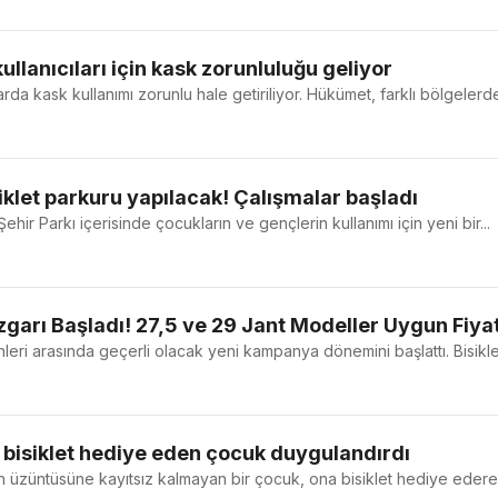
kullanıcıları için kask zorunluluğu geliyor
arda kask kullanımı zorunlu hale getiriliyor. Hükümet, farklı bölgelerdek
siklet parkuru yapılacak! Çalışmalar başladı
ir Parkı içerisinde çocukların ve gençlerin kullanımı için yeni bir...
garı Başladı! 27,5 ve 29 Jant Modeller Uygun Fiya
ihleri arasında geçerli olacak yeni kampanya dönemini başlattı. Bisikl
 bisiklet hediye eden çocuk duygulandırdı
n üzüntüsüne kayıtsız kalmayan bir çocuk, ona bisiklet hediye ederek