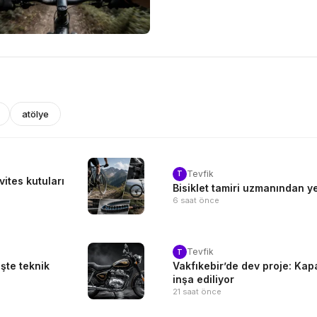
atölye
Tevfik
T
vites kutuları
Bisiklet tamiri uzmanından yen
6 saat önce
Tevfik
T
İşte teknik
Vakfıkebir’de dev proje: Kapa
inşa ediliyor
21 saat önce