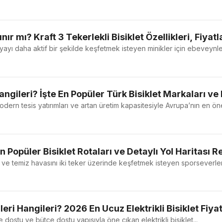
ınır mı? Kraft 3 Tekerlekli Bisiklet Özellikleri, Fiyat
ayı daha aktif bir şekilde keşfetmek isteyen minikler için ebeveynler
angileri? İşte En Popüler Türk Bisiklet Markaları ve 
dern tesis yatırımları ve artan üretim kapasitesiyle Avrupa’nın en önem
En Popüler Bisiklet Rotaları ve Detaylı Yol Haritası R
 ve temiz havasını iki teker üzerinde keşfetmek isteyen sporseverler i
elleri Hangileri? 2026 En Ucuz Elektrikli Bisiklet Fiy
 dostu ve bütçe dostu yapısıyla öne çıkan elektrikli bisiklet...