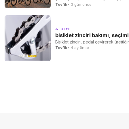
Tevfik
• 3 gün önce
ATÖLYE
bisiklet zinciri bakımı, seçimi
Bisiklet zinciri, pedal çevirerek ürettiğ
Tevfik
• 4 ay önce