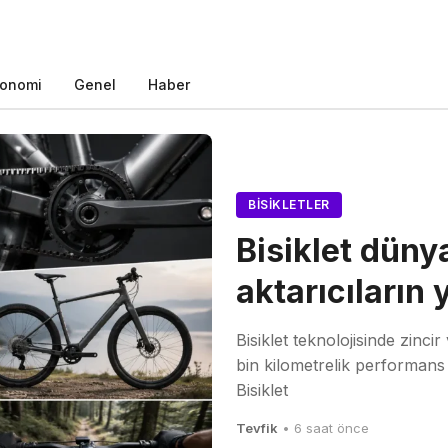
onomi
Genel
Haber
BISIKLETLER
Bisiklet düny
aktarıcıların 
Bisiklet teknolojisinde zinc
bin kilometrelik performans 
Bisiklet
Tevfik
• 6 saat önce