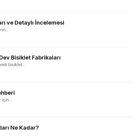
ları ve Detaylı İncelemesi
in...
Dev Bisiklet Fabrikaları
li bisiklet...
ehberi
çin...
atları Ne Kadar?