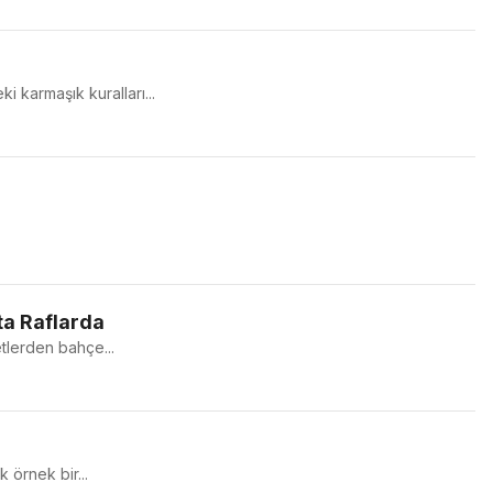
i karmaşık kuralları...
ta Raflarda
etlerden bahçe...
 örnek bir...