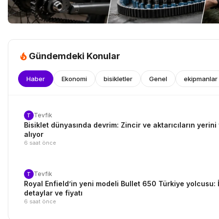
Gündemdeki Konular
Haber
Ekonomi
bisikletler
Genel
ekipmanlar
Tevfik
T
Bisiklet dünyasında devrim: Zincir ve aktarıcıların yerini 
alıyor
6 saat önce
Tevfik
T
Royal Enfield’in yeni modeli Bullet 650 Türkiye yolcusu: 
detaylar ve fiyatı
6 saat önce