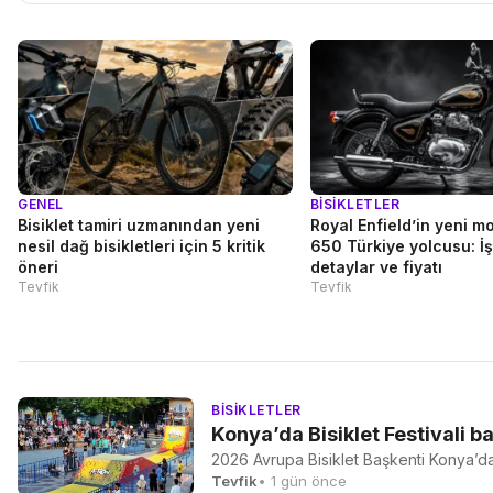
GENEL
BISIKLETLER
Bisiklet tamiri uzmanından yeni
Royal Enfield’in yeni mo
nesil dağ bisikletleri için 5 kritik
650 Türkiye yolcusu: İş
öneri
detaylar ve fiyatı
Tevfik
Tevfik
BISIKLETLER
Konya’da Bisiklet Festivali ba
2026 Avrupa Bisiklet Başkenti Konya’da d
Tevfik
• 1 gün önce