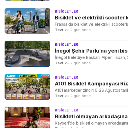
BISIKLETLER
Bisiklet ve elektrikli scooter 
Fransa’da bisiklet ve elektrikli scooterl
Tevfik
• 2 gün önce
BISIKLETLER
İnegöl Şehir Parkı’na yeni bi
İnegöl Belediye Başkanı Alper Taban, Şeh
Tevfik
• 2 gün önce
BISIKLETLER
A101 Bisiklet Kampanyası Rüz
A101 marketler zinciri 6-28 Ağustos tar
Tevfik
• 2 gün önce
BISIKLETLER
Bisikleti olmayan arkadaşına
Kayseri’de bisikleti olmayan arkadaşını