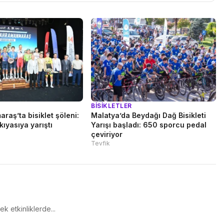
BISIKLETLER
aş’ta bisiklet şöleni:
Malatya’da Beydağı Dağ Bisikleti
kıyasıya yarıştı
Yarışı başladı: 650 sporcu pedal
çeviriyor
Tevfik
k etkinliklerde...