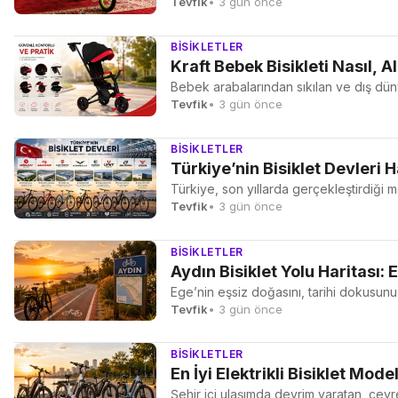
Tevfik
• 3 gün önce
BISIKLETLER
Kraft Bebek Bisikleti Nasıl, Al
Bebek arabalarından sıkılan ve dış düny
Tevfik
• 3 gün önce
BISIKLETLER
Türkiye’nin Bisiklet Devleri H
Türkiye, son yıllarda gerçekleştirdiği mo
Tevfik
• 3 gün önce
BISIKLETLER
Aydın Bisiklet Yolu Haritası: 
Ege’nin eşsiz doğasını, tarihi dokusunu
Tevfik
• 3 gün önce
BISIKLETLER
En İyi Elektrikli Bisiklet Mod
Şehir içi ulaşımda devrim yaratan, çevre